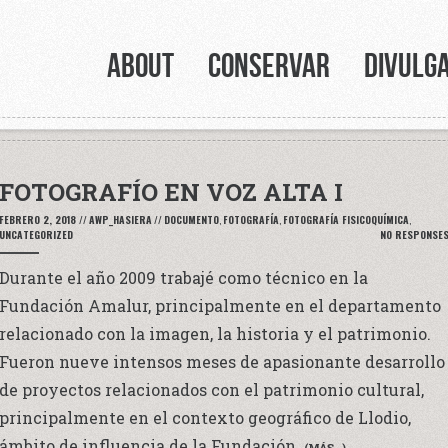
ABOUT
CONSERVAR
DIVULG
FOTOGRAFÍO EN VOZ ALTA I
FEBRERO 2, 2018
//
AWP_HASIERA
//
DOCUMENTO
,
FOTOGRAFÍA
,
FOTOGRAFÍA FISICOQUÍMICA
,
UNCATEGORIZED
NO RESPONSE
Durante el año 2009 trabajé como técnico en la
Fundación Amalur, principalmente en el departamento
relacionado con la imagen, la historia y el patrimonio.
Fueron nueve intensos meses de apasionante desarrollo
de proyectos relacionados con el patrimonio cultural,
principalmente en el contexto geográfico de Llodio,
ámbito de influencia de la Fundación.
(MÁS…)