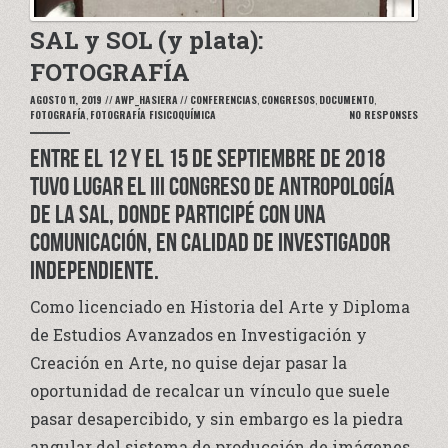
SAL y SOL (y plata):
FOTOGRAFÍA
AGOSTO 11, 2019
//
AWP_HASIERA
//
CONFERENCIAS
,
CONGRESOS
,
DOCUMENTO
,
FOTOGRAFÍA
,
FOTOGRAFÍA FISICOQUÍMICA
NO RESPONSES
ENTRE EL 12 Y EL 15 DE SEPTIEMBRE DE 2018
TUVO LUGAR EL III CONGRESO DE ANTROPOLOGÍA
DE LA SAL, DONDE PARTICIPÉ CON UNA
COMUNICACIÓN, EN CALIDAD DE INVESTIGADOR
INDEPENDIENTE.
Como licenciado en Historia del Arte y Diploma
de Estudios Avanzados en Investigación y
Creación en Arte, no quise dejar pasar la
oportunidad de recalcar un vínculo que suele
pasar desapercibido, y sin embargo es la piedra
angular del sistema de producción de imágenes